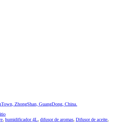
oLanTown, ZhongShan, GuangDong, China.
tio
re
,
humidificador 4L
,
difusor de aromas
,
Difusor de aceite
,