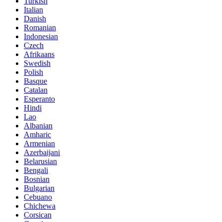
Turkish
Italian
Danish
Romanian
Indonesian
Czech
Afrikaans
Swedish
Polish
Basque
Catalan
Esperanto
Hindi
Lao
Albanian
Amharic
Armenian
Azerbaijani
Belarusian
Bengali
Bosnian
Bulgarian
Cebuano
Chichewa
Corsican