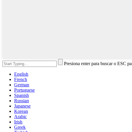
Presiona enter para buscar o ESC par
English
French
German
Portuguese
Spanish
Russian
Japanese
Korean
Arabic
Irish
Greek